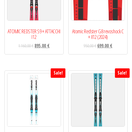
ATOMIC REDSTER S9 + ATTACCHI
Atomic Redster G8 revoshock C
I12
+ X12 (2024)
1.160,00
€
895,00
€
950,00
€
699,00
€
Sale!
Sale!