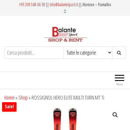
Salta
+39 339 548 66 38
||
info@balantesport.it
|| Abetone – Fiumalbo
e
vai
al
contenuto
Menu
Home
»
Shop
»
ROSSIGNOL HERO ELITE MULTI TURN MT Ti
Sale!