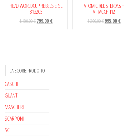
HEAD WORLDCUP REBELS E-SL
ATOMIC REDSTER X9s +
313205
ATTACCHI I12
1.180,00
€
799,00
€
1.260,00
€
995,00
€
CATEGORIE PRODOTTO
CASCHI
GUANTI
MASCHERE
SCARPONI
SCI